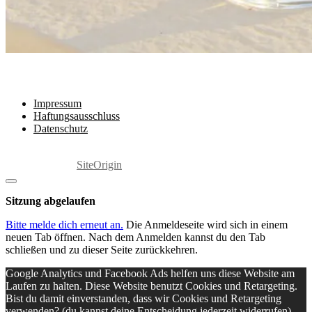
Rechtliches
Impressum
Haftungsausschluss
Datenschutz
Copyright 2025 by Marita Grabowski
Ein Theme von
SiteOrigin
Dialog
schließen
Sitzung abgelaufen
Bitte melde dich erneut an.
Die Anmeldeseite wird sich in einem
neuen Tab öffnen. Nach dem Anmelden kannst du den Tab
schließen und zu dieser Seite zurückkehren.
Google Analytics und Facebook Ads helfen uns diese Website am
Laufen zu halten. Diese Website benutzt Cookies und Retargeting.
Bist du damit einverstanden, dass wir Cookies und Retargeting
verwenden? (du kannst deine Entscheidung jederzeit widerrufen).