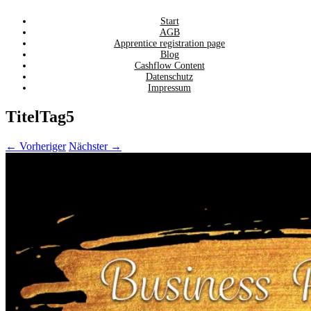
Zum
Start
AGB
Inhalt
Apprentice registration page
springen
Blog
Cashflow Content
Datenschutz
Impressum
TitelTag5
← Vorheriger
Nächster →