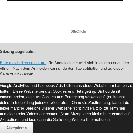
Copyright 2025 by Marita Grabowski
Ein Theme von
SiteOrigin
Sitzung abgelaufen
Bitte melde dich erneut an.
Die Anmeldeseite wird sich in einem neuen Tab
öffnen. Nach dem Anmelden kannst du den Tab schließen und zu dieser
Seite zurückkehren.
Google Analytics und Facebook Ads helfen uns diese Website am Laufen zu
halten. Diese Website benutzt Cookies und Retargeting. Bist du damit
einverstanden, dass wir Cookies und Retargeting verwenden? (du kannst
deine Entscheidung jederzeit widerrufen). Ohne die Zustimmung, kannst du
leider manche Bereiche unserer Webseite nicht nutzen, z.b. zu Terminen
anmelden oder Videos anschauen. (zum Akzeptieren klicke bitte einmal auf
Akzeptieren und lade dann die Seite neu)
Weitere Informationen
Akzeptieren