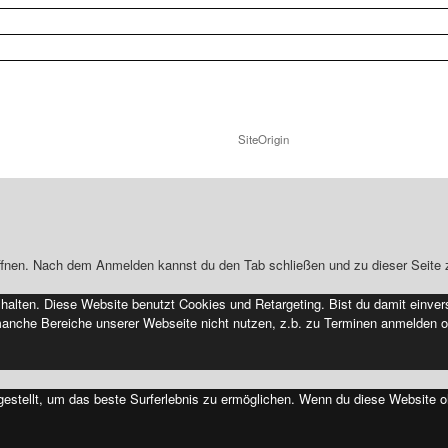
Copyright 2025 by Marita Grabowski
Ein Theme von
SiteOrigin
ffnen. Nach dem Anmelden kannst du den Tab schließen und zu dieser Seite 
alten. Diese Website benutzt Cookies und Retargeting. Bist du damit einver
manche Bereiche unserer Webseite nicht nutzen, z.b. zu Terminen anmelden o
ngestellt, um das beste Surferlebnis zu ermöglichen. Wenn du diese Website 