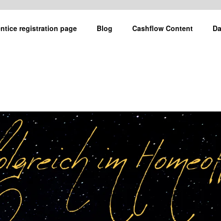
ntice registration page
Blog
Cashflow Content
Da