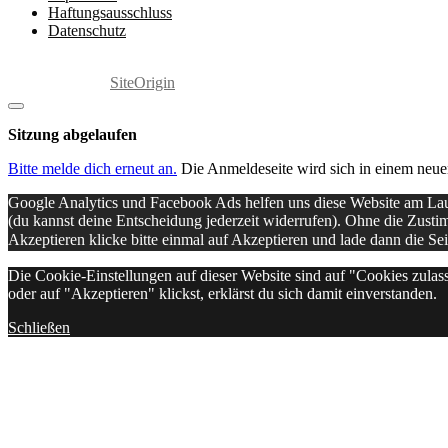
Haftungsausschluss
Datenschutz
Copyright 2025 by Marita Grabowski
Ein Theme von
SiteOrigin
Dialog
schließen
Sitzung abgelaufen
Bitte melde dich erneut an.
Die Anmeldeseite wird sich in einem neue
Google Analytics und Facebook Ads helfen uns diese Website am Lauf
(du kannst deine Entscheidung jederzeit widerrufen). Ohne die Zust
Akzeptieren klicke bitte einmal auf Akzeptieren und lade dann die Se
Die Cookie-Einstellungen auf dieser Website sind auf "Cookies zulas
oder auf "Akzeptieren" klickst, erklärst du sich damit einverstanden.
Schließen