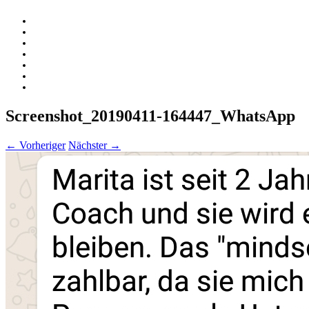
Zum
Inhalt
springen
Screenshot_20190411-164447_WhatsApp
← Vorheriger
Nächster →