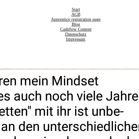
Start
AGB
Apprentice registration page
Blog
Cashflow Content
Datenschutz
Impressum