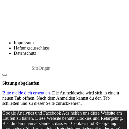
Rechtliches
Impressum
Haftungsausschluss
Datenschutz
Copyright 2025 by Marita Grabowski
Ein Theme von
SiteOrigin
Dialog
schließen
Sitzung abgelaufen
Bitte melde dich erneut an.
Die Anmeldeseite wird sich in einem
neuen Tab öffnen. Nach dem Anmelden kannst du den Tab
schließen und zu dieser Seite zurückkehren.
Google Analytics und Facebook Ads helfen uns diese Website am
Laufen zu halten. Diese Website benutzt Cookies und Retargeting.
Bist du damit einverstanden, dass wir Cookies und Retargeting
verwenden? (du kannst deine Entscheidung jederzeit widerrufen).