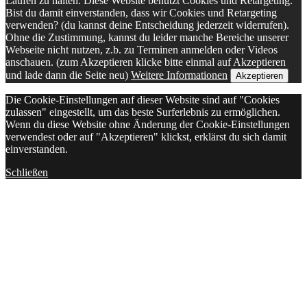
Laufen zu halten. Diese Website benutzt Cookies und Retargeting.
Bist du damit einverstanden, dass wir Cookies und Retargeting
verwenden? (du kannst deine Entscheidung jederzeit widerrufen).
Ohne die Zustimmung, kannst du leider manche Bereiche unserer
Webseite nicht nutzen, z.b. zu Terminen anmelden oder Videos
anschauen. (zum Akzeptieren klicke bitte einmal auf Akzeptieren
und lade dann die Seite neu)
Weitere Informationen
Akzeptieren
Die Cookie-Einstellungen auf dieser Website sind auf "Cookies
zulassen" eingestellt, um das beste Surferlebnis zu ermöglichen.
Wenn du diese Website ohne Änderung der Cookie-Einstellungen
verwendest oder auf "Akzeptieren" klickst, erklärst du sich damit
einverstanden.
Schließen