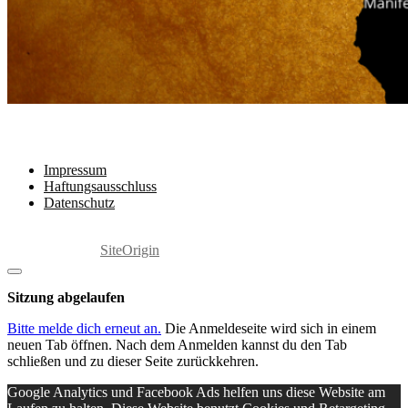
Rechtliches
Impressum
Haftungsausschluss
Datenschutz
Copyright 2025 by Marita Grabowski
Ein Theme von
SiteOrigin
Dialog
schließen
Sitzung abgelaufen
Bitte melde dich erneut an.
Die Anmeldeseite wird sich in einem
neuen Tab öffnen. Nach dem Anmelden kannst du den Tab
schließen und zu dieser Seite zurückkehren.
Google Analytics und Facebook Ads helfen uns diese Website am