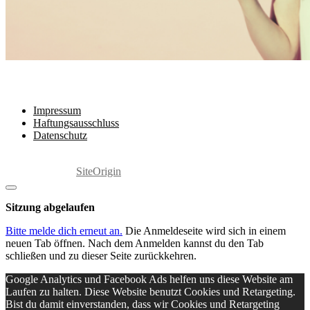
Rechtliches
Impressum
Haftungsausschluss
Datenschutz
Copyright 2025 by Marita Grabowski
Ein Theme von
SiteOrigin
Dialog
schließen
Sitzung abgelaufen
Bitte melde dich erneut an.
Die Anmeldeseite wird sich in einem
neuen Tab öffnen. Nach dem Anmelden kannst du den Tab
schließen und zu dieser Seite zurückkehren.
Google Analytics und Facebook Ads helfen uns diese Website am
Laufen zu halten. Diese Website benutzt Cookies und Retargeting.
Bist du damit einverstanden, dass wir Cookies und Retargeting