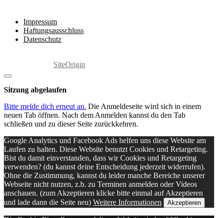
Rechtliches
Impressum
Haftungsausschluss
Datenschutz
Copyright 2025 by Marita Grabowski
Ein Theme von
SiteOrigin
Dialog
schließen
Sitzung abgelaufen
Bitte melde dich erneut an.
Die Anmeldeseite wird sich in einem
neuen Tab öffnen. Nach dem Anmelden kannst du den Tab
schließen und zu dieser Seite zurückkehren.
Google Analytics und Facebook Ads helfen uns diese Website am
Laufen zu halten. Diese Website benutzt Cookies und Retargeting.
Bist du damit einverstanden, dass wir Cookies und Retargeting
verwenden? (du kannst deine Entscheidung jederzeit widerrufen).
Ohne die Zustimmung, kannst du leider manche Bereiche unserer
Webseite nicht nutzen, z.b. zu Terminen anmelden oder Videos
anschauen. (zum Akzeptieren klicke bitte einmal auf Akzeptieren
und lade dann die Seite neu)
Weitere Informationen
Akzeptieren